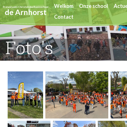
Welkom
Onze school
Actue
Protestants Christelijke Basisschool
de Arnhorst
Contact
Foto's