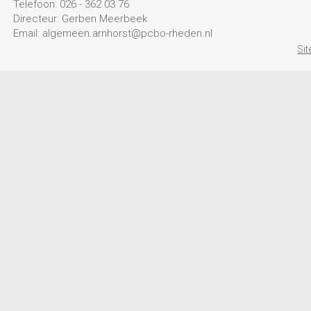
Telefoon: 026 - 362 03 76
Directeur: Gerben Meerbeek
Email: algemeen.arnhorst@pcbo-rheden.nl
Si