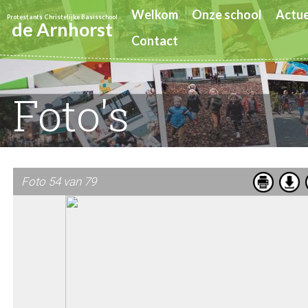
Welkom
Onze school
Actue
Protestants Christelijke Basisschool
de Arnhorst
Contact
Foto's
Foto 54 van 79