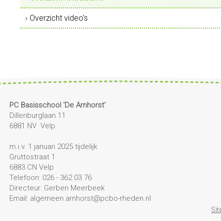
› Overzicht video's
PC Basisschool 'De Arnhorst'
Dillenburglaan 11
6881 NV Velp
m.i.v. 1 januari 2025 tijdelijk
Gruttostraat 1
6883 CN Velp
Telefoon: 026 - 362 03 76
Directeur: Gerben Meerbeek
Email: algemeen.arnhorst@pcbo-rheden.nl
Si