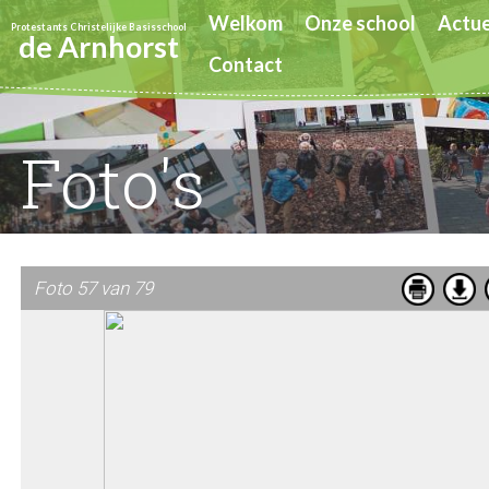
Welkom
Onze school
Actue
Protestants Christelijke Basisschool
de Arnhorst
Contact
Foto's
Foto 57 van 79