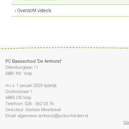
› Overzicht video's
PC Basisschool 'De Arnhorst'
Dillenburglaan 11
6881 NV Velp
m.i.v. 1 januari 2025 tijdelijk
Gruttostraat 1
6883 CN Velp
Telefoon: 026 - 362 03 76
Directeur: Gerben Meerbeek
Email: algemeen.arnhorst@pcbo-rheden.nl
Si