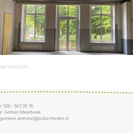
naar overzicht
: 026 - 362 03 76
ur: Gerben Meerbeek
algemeen.arnhorst@pcbo-rheden.nl