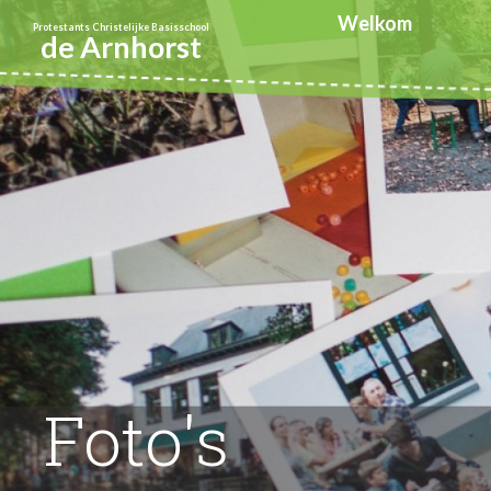
Welkom
Protestants Christelijke Basisschool
de Arnhorst
Foto's