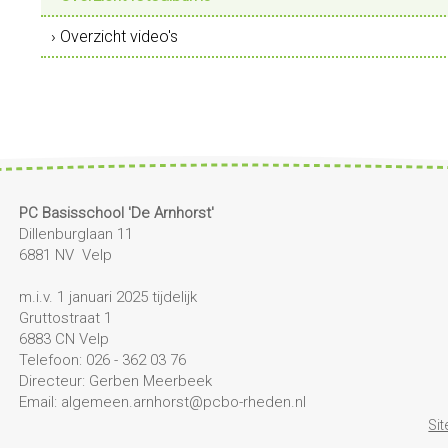
› Overzicht video's
PC Basisschool 'De Arnhorst'
Dillenburglaan 11
6881 NV Velp
m.i.v. 1 januari 2025 tijdelijk
Gruttostraat 1
6883 CN Velp
Telefoon: 026 - 362 03 76
Directeur: Gerben Meerbeek
Email: algemeen.arnhorst@pcbo-rheden.nl
Si