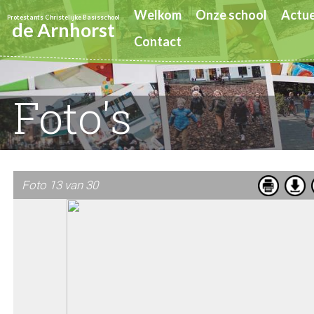
Welkom
Onze school
Actue
Protestants Christelijke Basisschool
de Arnhorst
Contact
Foto's
Foto 13 van 30