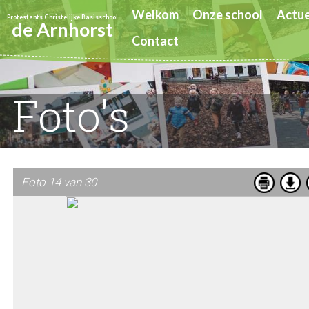
Welkom
Onze school
Actue
Protestants Christelijke Basisschool
de Arnhorst
Contact
Foto's
Foto 14 van 30