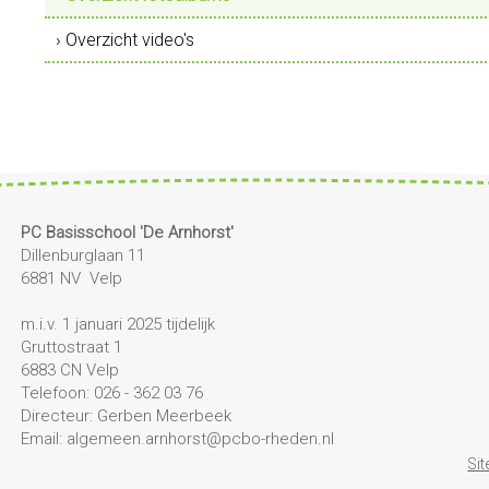
› Overzicht video's
PC Basisschool 'De Arnhorst'
Dillenburglaan 11
6881 NV Velp
m.i.v. 1 januari 2025 tijdelijk
Gruttostraat 1
6883 CN Velp
Telefoon: 026 - 362 03 76
Directeur: Gerben Meerbeek
Email: algemeen.arnhorst@pcbo-rheden.nl
Si