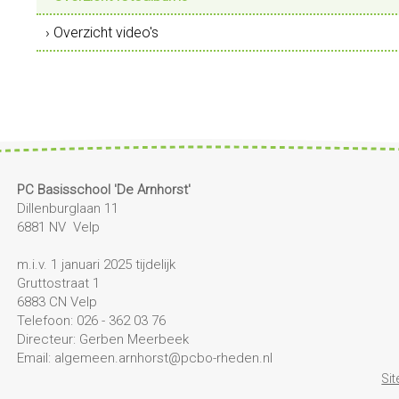
› Overzicht video's
PC Basisschool 'De Arnhorst'
Dillenburglaan 11
6881 NV Velp
m.i.v. 1 januari 2025 tijdelijk
Gruttostraat 1
6883 CN Velp
Telefoon: 026 - 362 03 76
Directeur: Gerben Meerbeek
Email: algemeen.arnhorst@pcbo-rheden.nl
Si