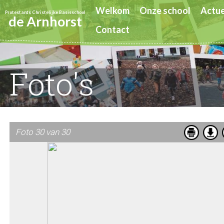
Welkom
Onze school
Actue
Protestants Christelijke Basisschool
de Arnhorst
Contact
Foto's
Foto 30 van 30