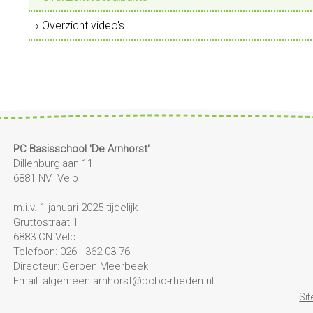
› Overzicht video's
PC Basisschool 'De Arnhorst'
Dillenburglaan 11
6881 NV Velp
m.i.v. 1 januari 2025 tijdelijk
Gruttostraat 1
6883 CN Velp
Telefoon: 026 - 362 03 76
Directeur: Gerben Meerbeek
Email: algemeen.arnhorst@pcbo-rheden.nl
Si