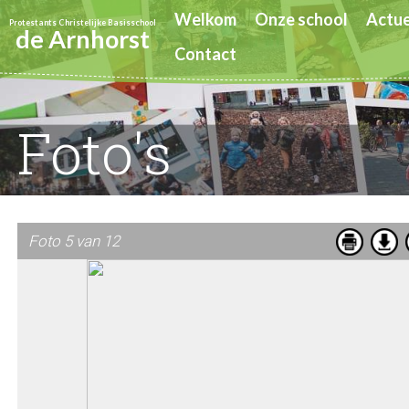
Welkom
Onze school
Actue
Protestants Christelijke Basisschool
de Arnhorst
Contact
Foto's
Foto 5 van 12