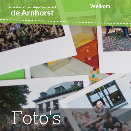
Welkom
Protestants Christelijke Basisschool
de Arnhorst
Foto's