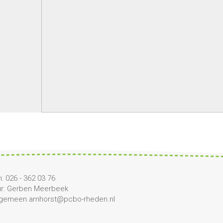
: 026 - 362 03 76
ur: Gerben Meerbeek
algemeen.arnhorst@pcbo-rheden.nl