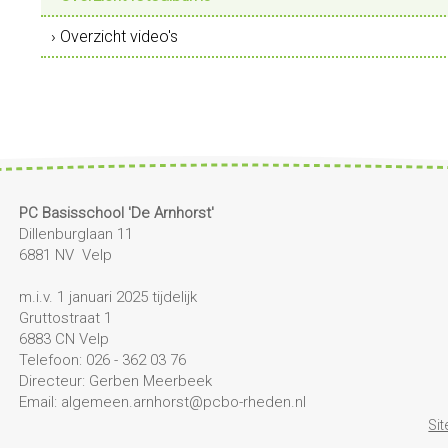
› Overzicht video's
PC Basisschool 'De Arnhorst'
Dillenburglaan 11
6881 NV Velp
m.i.v. 1 januari 2025 tijdelijk
Gruttostraat 1
6883 CN Velp
Telefoon: 026 - 362 03 76
Directeur: Gerben Meerbeek
Email: algemeen.arnhorst@pcbo-rheden.nl
Si