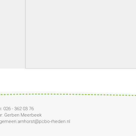
: 026 - 362 03 76
ur: Gerben Meerbeek
algemeen.arnhorst@pcbo-rheden.nl