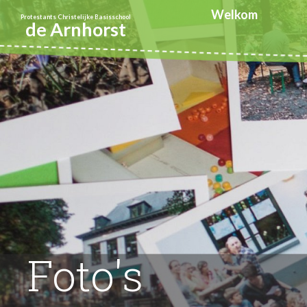
Welkom
Protestants Christelijke Basisschool
de Arnhorst
Foto's