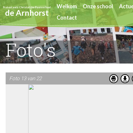
Welkom
Onze school
Actue
Protestants Christelijke Basisschool
de Arnhorst
Contact
Foto's
Foto 13 van 22