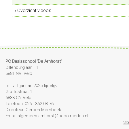
› Overzicht video's
PC Basisschool 'De Arnhorst'
Dillenburglaan 11
6881 NV Velp
m.i.v. 1 januari 2025 tijdelijk
Gruttostraat 1
6883 CN Velp
Telefoon: 026 - 362 03 76
Directeur: Gerben Meerbeek
Email: algemeen.arnhorst@pcbo-rheden.nl
Si