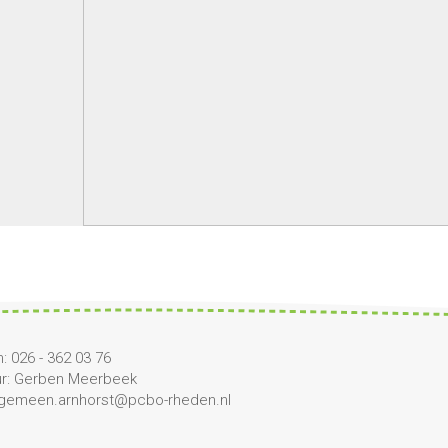
: 026 - 362 03 76
ur: Gerben Meerbeek
algemeen.arnhorst@pcbo-rheden.nl