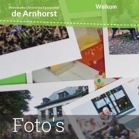
Welkom
Protestants Christelijke Basisschool
de Arnhorst
Foto's