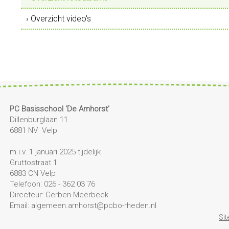
› Overzicht video's
PC Basisschool 'De Arnhorst'
Dillenburglaan 11
6881 NV Velp
m.i.v. 1 januari 2025 tijdelijk
Gruttostraat 1
6883 CN Velp
Telefoon: 026 - 362 03 76
Directeur: Gerben Meerbeek
Email: algemeen.arnhorst@pcbo-rheden.nl
Si