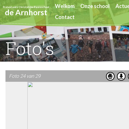
Welkom
Onze school
Actue
Protestants Christelijke Basisschool
de Arnhorst
Contact
Foto's
Foto 24 van 29